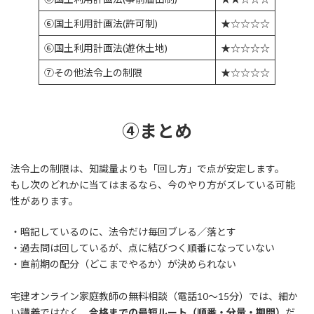
⑥国土利用計画法(許可制)
★☆☆☆☆
⑥国土利用計画法(遊休土地)
★☆☆☆☆
⑦その他法令上の制限
★☆☆☆☆
④まとめ
法令上の制限は、知識量よりも「回し方」で点が安定します。
もし次のどれかに当てはまるなら、今のやり方がズレている可能
性があります。
・暗記しているのに、法令だけ毎回ブレる／落とす
・過去問は回しているが、点に結びつく順番になっていない
・直前期の配分（どこまでやるか）が決められない
宅建オンライン家庭教師の無料相談（電話10〜15分）では、細か
い講義ではなく、
合格までの最短ルート（順番・分量・期間）
だ