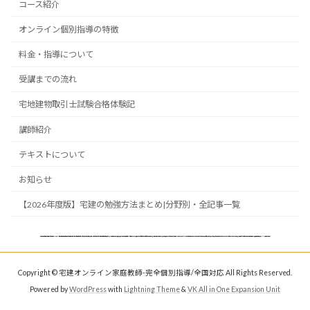
コース紹介
オンライン個別指導の特徴
料金・指導について
受講までの流れ
宅地建物取引士試験合格体験記
講師紹介
テキストについて
お知らせ
【2026年度版】宅建の勉強方法まとめ|分野別・全記事一覧
対応地域:北海道,青森,岩手,秋田,宮城,山形,福島,東京（東京都23区,千代田区,中央区,港区,世田谷区,大田区,目黒区,品川区,渋谷区,杉並区,中野区,練馬区,新宿区,江東区,墨田区,葛飾区,江戸川区,台東区,文京区,荒川区,足立区,北区,豊島区,板橋区）,神奈川,埼玉県,千葉,茨城,群馬,栃木,愛知,静岡,三重,岐阜,新潟,長野,山梨,石川,富山,福井,大阪,京都,奈良,兵庫,滋賀,和歌山,岡山,広島,鳥取,山口,島根,愛媛,徳島,高知,香川,福岡,佐賀,長崎,大分,熊本,宮崎,鹿児島,沖縄,横浜市,大阪市,名古屋市,札幌市,福岡市,川崎市,神戸市,京都市,さいたま市,広島市,仙台市,千葉市,北九州市,堺市,浜松市,新潟市,熊本市,相模原市,岡山市,静岡市,船橋市,川口市,鹿児島市,八王子市,姫路市,宇都宮市,松戸市,市川市,松山市,東大阪市,西宮市,大分市,倉敷市,金沢市,尼崎市,福山市,藤沢市,柏市,町田市,豊田市,宅地建物取引士,通信講座,オンライン講座,通学講座,個人塾,
Copyright © 宅建オンライン家庭教師-完全個別指導/全国対応 All Rights Reserved.
Powered by
WordPress
with
Lightning Theme
&
VK All in One Expansion Unit