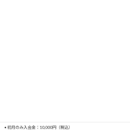
•前日・当日の授業キャンセルは理由の如何を問わず授業料を頂戴
します。
•授業時間には１時間あたり５分未満の休憩を含みます。
指導内容について
•完全１対１のマンツーマン指導
•宅建試験に特化した学習設計
•不動産の実務経験を踏まえた理解重視の指導
•丸暗記・語呂合わせ中心の指導は一切無し
•一人ひとりのレベル・残り期間に応じた優先順位の整理
「何を・どの順番で・どこまでやるか」
を明確にし、最小の勉強
時間で合格することを重視しています。
入会金について
• 初月のみ入会金：10,000円（税込）