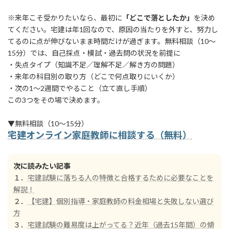
※来年こそ受かりたいなら、最初に
「どこで落としたか」
を決め
てください。宅建は年1回なので、原因の当たりを外すと、努力し
てるのに点が伸びないまま時間だけが過ぎます。無料相談（10〜
15分）では、自己採点・模試・過去問の状況を前提に
・失点タイプ（知識不足／理解不足／解き方の問題）
・来年の科目別の取り方（どこで何点取りにいくか）
・次の1〜2週間でやること（立て直し手順）
この3つをその場で決めます。
▼無料相談（10〜15分）
宅建オンライン家庭教師に相談する（無料）
次に読みたい記事
１．
宅建試験に落ちる人の特徴と合格するために必要なことを
解説！
２．
【宅建】個別指導・家庭教師の料金相場と失敗しない選び
方
３．
宅建試験の難易度は上がってる？近年（過去15年間）の傾