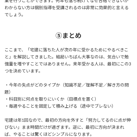
業を行うことができます。何年も落ち続けてなぜ合格できないか
わからない方は個別指導を受講されるのは非常に効果的と言える
でしょう。
⑤まとめ
ここまで、「宅建に落ちた人が次の年に受かるためにやるべきこ
と」を解説してきました。結局いちばん大事なのは、気合いで勉
強量を増やすことではありません。来年受かる人は、最初にこの3
つを決めています。
・今年の失点がどのタイプか（知識不足／理解不足／解き方の問
題）
・科目別に何点を取りにいくか（目標点を置く）
・毎週やることを固定して積み上げる（途中でブレない）
宅建は年1回なので、最初の方向を外すと「努力してるのに点が伸
びない」まま時間だけが過ぎます。逆に、最初に方向が決まれ
ば、やることは驚くほどシンプルになります。