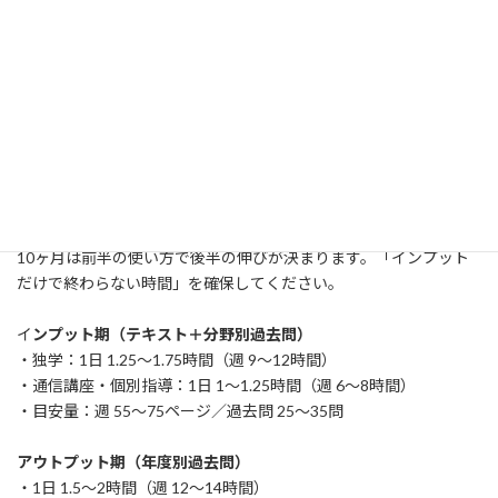
週1回だけ確認すること
・分野別で止まりすぎていないか（完璧主義で詰まっていないか）
・過去問が「確認」ではなく「作業」になっていないか
・解き直しが週内で完結しているか
⑥勉強時間の目安
10ヶ月は前半の使い方で後半の伸びが決まります。「インプット
だけで終わらない時間」を確保してください。
イ
ンプット期（テキスト＋分野別過去問）
・独学：1日 1.25〜1.75時間（週 9〜12時間）
・通信講座・個別指導：1日 1〜1.25時間（週 6〜8時間）
・目安量：週 55〜75ページ／過去問 25〜35問
アウトプット期（年度別過去問）
・1日 1.5〜2時間（週 12〜14時間）