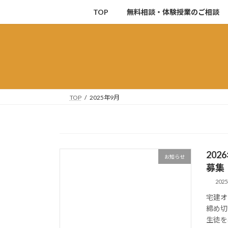
コ
ナ
TOP
無料相談・体験授業のご相談
ン
ビ
テ
ゲ
ン
ー
ツ
シ
へ
ョ
ス
ン
キ
に
TOP
2025年9月
ッ
移
プ
動
20
お知らせ
募集
202
宅建オ
締め切
生徒を