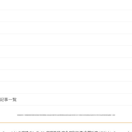
全記事一覧
対応地域:北海道,青森,岩手,秋田,宮城,山形,福島,東京（東京都23区,千代田区,中央区,港区,世田谷区,大田区,目黒区,品川区,渋谷区,杉並区,中野区,練馬区,新宿区,江東区,墨田区,葛飾区,江戸川区,台東区,文京区,荒川区,足立区,北区,豊島区,板橋区）,神奈川,埼玉県,千葉,茨城,群馬,栃木,愛知,静岡,三重,岐阜,新潟,長野,山梨,石川,富山,福井,大阪,京都,奈良,兵庫,滋賀,和歌山,岡山,広島,鳥取,山口,島根,愛媛,徳島,高知,香川,福岡,佐賀,長崎,大分,熊本,宮崎,鹿児島,沖縄,横浜市,大阪市,名古屋市,札幌市,福岡市,川崎市,神戸市,京都市,さいたま市,広島市,仙台市,千葉市,北九州市,堺市,浜松市,新潟市,熊本市,相模原市,岡山市,静岡市,船橋市,川口市,鹿児島市,八王子市,姫路市,宇都宮市,松戸市,市川市,松山市,東大阪市,西宮市,大分市,倉敷市,金沢市,尼崎市,福山市,藤沢市,柏市,町田市,豊田市,宅地建物取引士,通信講座,オンライン講座,通学講座,個人塾,