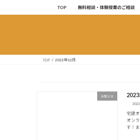
コ
ナ
TOP
無料相談・体験授業のご相談
ン
ビ
テ
ゲ
ン
ー
ツ
シ
へ
ョ
ス
ン
キ
に
TOP
2022年12月
ッ
移
プ
動
20
お知らせ
202
宅建オ
オンラ
す！ま