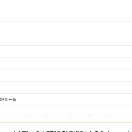
全記事一覧
対応地域:北海道,青森,岩手,秋田,宮城,山形,福島,東京（東京都23区,千代田区,中央区,港区,世田谷区,大田区,目黒区,品川区,渋谷区,杉並区,中野区,練馬区,新宿区,江東区,墨田区,葛飾区,江戸川区,台東区,文京区,荒川区,足立区,北区,豊島区,板橋区）,神奈川,埼玉県,千葉,茨城,群馬,栃木,愛知,静岡,三重,岐阜,新潟,長野,山梨,石川,富山,福井,大阪,京都,奈良,兵庫,滋賀,和歌山,岡山,広島,鳥取,山口,島根,愛媛,徳島,高知,香川,福岡,佐賀,長崎,大分,熊本,宮崎,鹿児島,沖縄,横浜市,大阪市,名古屋市,札幌市,福岡市,川崎市,神戸市,京都市,さいたま市,広島市,仙台市,千葉市,北九州市,堺市,浜松市,新潟市,熊本市,相模原市,岡山市,静岡市,船橋市,川口市,鹿児島市,八王子市,姫路市,宇都宮市,松戸市,市川市,松山市,東大阪市,西宮市,大分市,倉敷市,金沢市,尼崎市,福山市,藤沢市,柏市,町田市,豊田市,宅地建物取引士,通信講座,オンライン講座,通学講座,個人塾,