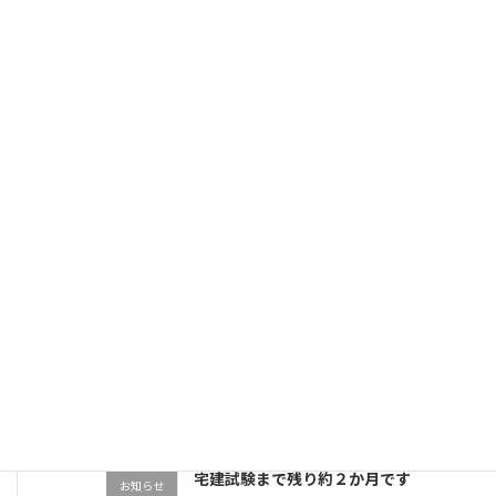
最近の投稿
2025年度宅建の合格発表！現役プロ野球
お知らせ
選手も合格！
2025年12月7日
2025年度宅建試験お疲れ様でした！
お知らせ
2025年10月19日
2026年度(令和８年度)宅地建物取引士試
お知らせ
験受験生、生徒募集
2025年9月27日
宅建試験まで残り約２か月です
お知らせ